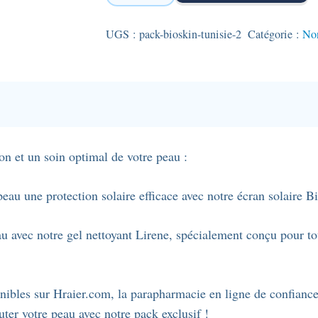
Pack
Bioskin
UGS :
pack-bioskin-tunisie-2
Catégorie :
Non
:
Écran
solaire
invisible
+
Gel
n et un soin optimal de votre peau :
nettoyant
Lirene
eau une protection solaire efficace avec notre écran solaire Bi
u avec notre gel nettoyant Lirene, spécialement conçu pour tou
onibles sur Hraier.com, la parapharmacie en ligne de confiance.
ter votre peau avec notre pack exclusif !