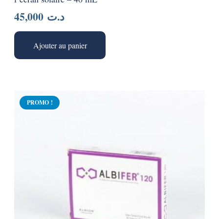
45,000
د.ت
Ajouter au panier
PROMO !