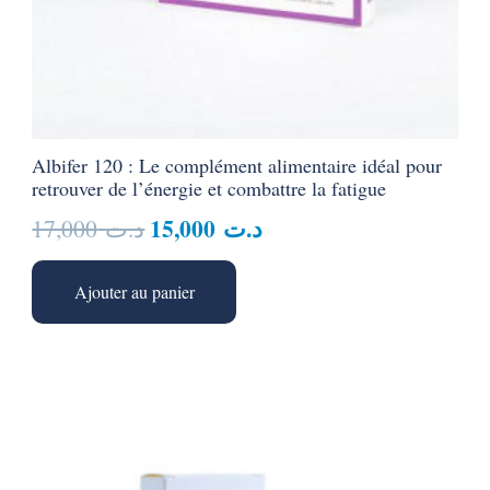
Albifer 120 : Le complément alimentaire idéal pour
retrouver de l’énergie et combattre la fatigue
Le
Le
15,000
د.ت
17,000
د.ت
prix
prix
initial
actuel
Ajouter au panier
était :
est :
د.ت 15,000.
د.ت 17,000.