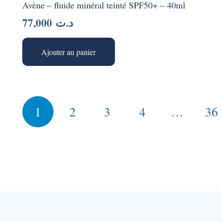
Avène – fluide minéral teinté SPF50+ – 40ml
77,000
د.ت
Ajouter au panier
Pagination
1
2
3
4
…
36
des
publications