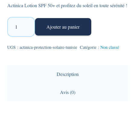
Actinica Lotion SPF 50+ et profitez du soleil en toute sérénité !
quantité
Ajouter au panier
de
Actinica
protection
UGS :
actinica-protection-solaire-tunisie
Catégorie :
Non classé
solaire
en
lotion
Description
-
80gr
Avis (0)