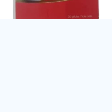
Kela Fer 120 – Complément alimentaire riche en fer
Lire la suite