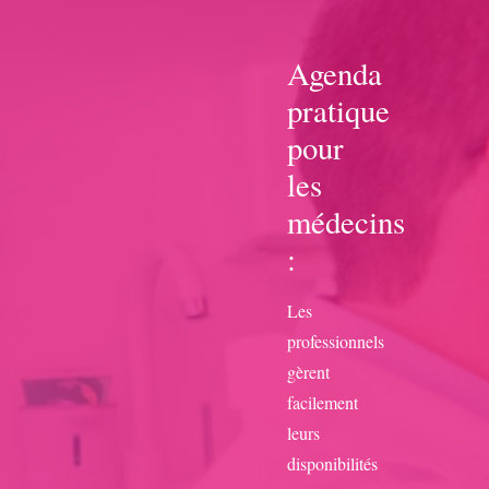
Agenda
pratique
pour
les
médecins
:
Les
professionnels
gèrent
facilement
leurs
disponibilités