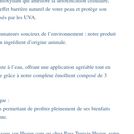
tioxydant qui améliore la détoxification cellulaire,
ffet barrière naturel de votre peau et protège son
usés par les UVA.
mmateurs soucieux de l’environnement : notre produit
n ingrédient d’origine animale.
te à l’eau, offrant une application agréable tout en
née grâce à notre complexe émollient composé de 3
que :
 permettant de profiter pleinement de ses bienfaits
nte.
-vous sur Hraier.com ou chez Para Tunisie Hraier, votre