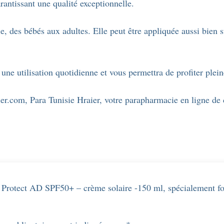
rantissant une qualité exceptionnelle.
pour
les
, des bébés aux adultes. Elle peut être appliquée aussi bien su
peaux
sèches
à
ne utilisation quotidienne et vous permettra de profiter plein
tendance
atopique.
er.com, Para Tunisie Hraier, votre parapharmacie en ligne de
ma Protect AD SPF50+ – crème solaire -150 ml, spécialement f