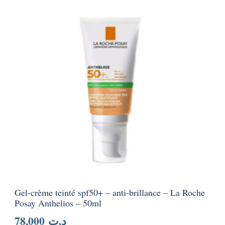
Gel-crème teinté spf50+ – anti-brillance – La Roche
Posay Anthelios – 50ml
78,000
د.ت