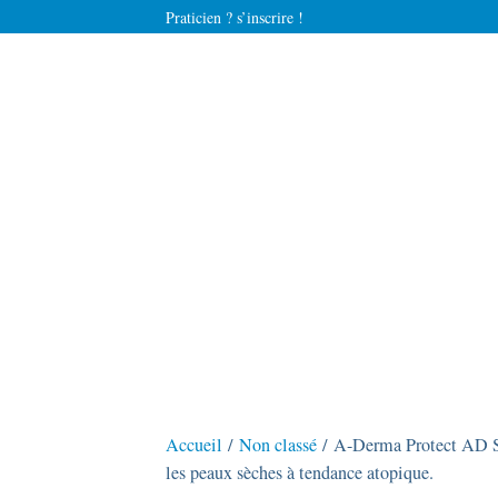
Praticien ? s’inscrire !
Accueil
/
Non classé
/ A-Derma Protect AD SP
les peaux sèches à tendance atopique.