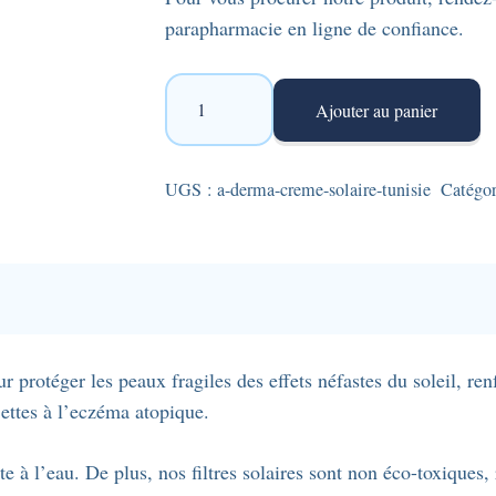
parapharmacie en ligne de confiance.
quantité
Ajouter au panier
de
A-
Derma
UGS :
a-derma-creme-solaire-tunisie
Catégor
Protect
AD
SPF50+
-
crème
solaire
rotéger les peaux fragiles des effets néfastes du soleil, renfo
-150
ujettes à l’eczéma atopique.
ml,
spécialement
te à l’eau. De plus, nos filtres solaires sont non éco-toxique
formulée