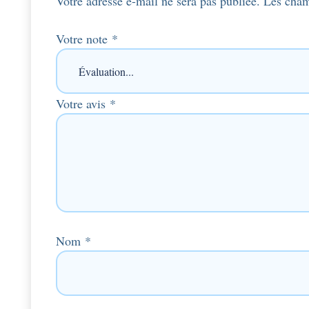
Votre adresse e-mail ne sera pas publiée.
Les cham
Votre note
*
Votre avis
*
Nom
*