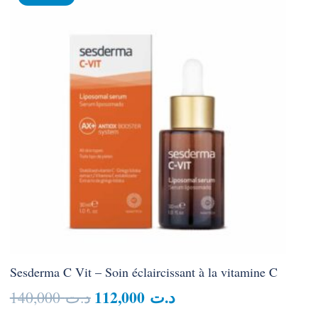
Sesderma C Vit – Soin éclaircissant à la vitamine C
Le
Le
112,000
د.ت
140,000
د.ت
prix
prix