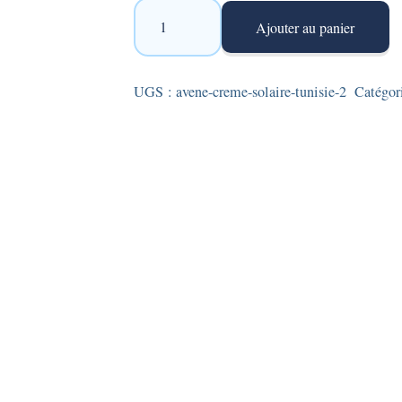
quantité
Ajouter au panier
de
Avène
-
UGS :
avene-creme-solaire-tunisie-2
Catégor
Crème
solaire
SPF50+
en
tube
de
50ml