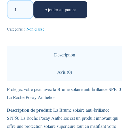
quantité
Ajouter au panier
de
Brume
solaire
Catégorie :
Non classé
anti-
brillance
spf
Description
50
-
Avis (0)
La
Roche
Protégez votre peau avec la Brume solaire anti-brillance SPF50
Posay
La Roche Posay Anthelios
Anthelios
-
Description de produit
: La Brume solaire anti-brillance
75ml
SPF50 La Roche Posay Anthelios est un produit innovant qui
offre une protection solaire supérieure tout en matifiant votre