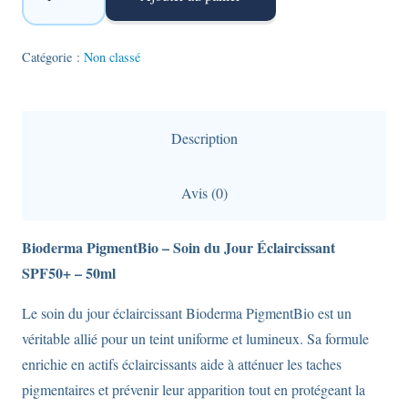
de
Soin
Du
Catégorie :
Non classé
Jour
Éclaircissant
-
Description
Spf50+
-
Avis (0)
Bioderma
PigmentBio
Bioderma PigmentBio – Soin du Jour Éclaircissant
-
SPF50+ – 50ml
50ml
Le soin du jour éclaircissant Bioderma PigmentBio est un
véritable allié pour un teint uniforme et lumineux. Sa formule
enrichie en actifs éclaircissants aide à atténuer les taches
pigmentaires et prévenir leur apparition tout en protégeant la