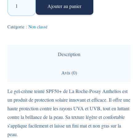
Ajouter au panier
de
Gel-
crème
Catégorie :
Non classé
teinté
spf50+
-
Description
anti-
brillance
Avis (0)
-
La
Le gel-crème teinté SPF50+ de La Roche-Posay Anthelios est
Roche
un produit de protection solaire innovant et efficace. Il offre une
Posay
haute protection contre les rayons UVA et UVB, tout en luttant
Anthelios
contre la brillance de la peau. Sa texture légère et confortable
-
s’applique facilement et laisse un fini mat et non gras sur la
50ml
peau.