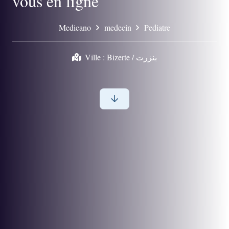
vous en ligne
Medicano
medecin
Pediatre
Ville :
Bizerte / بنزرت