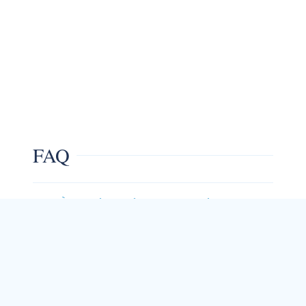
FAQ
1. À partir de quand consulter un pédiatre ?
Dès la naissance, pour les premiers contrôles,
puis régulièrement selon le calendrier de suivi
recommandé jusqu’à l’adolescence.