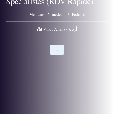
Spécialistes (RDV Rapide)
Medicano
medecin
Pediatre
Ville :
Ariana / أريانة