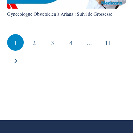
Gynécologue Obstétricien à Ariana : Suivi de Grossesse
1
2
3
4
…
11