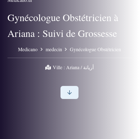
Gynécologue Obstétricien à
Ariana : Suivi de Grossesse
Medicano
medecin
Gynécologue Obstétricien
Ville :
Ariana / أريانة