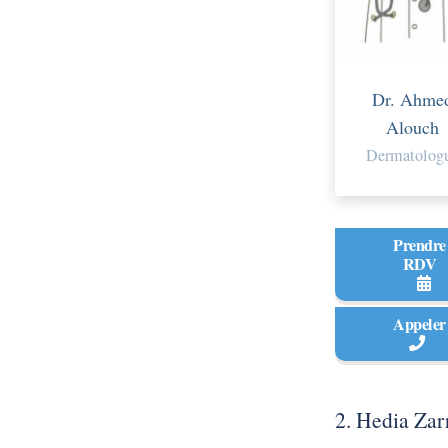
Dr. Ahme
Alouch
Dermatolog
Prendre
RDV
Appeler
2. Hedia Zar