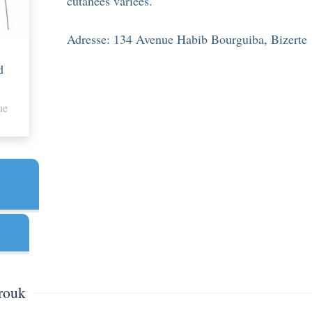
cutanées variées.
Adresse:
134 Avenue Habib Bourguiba, Bizerte
d
ue
rouk