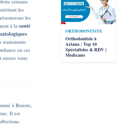
abrite certains
méritant les
présenterons les
santé
ement à la
ORTHODONTISTE
matologiques
Orthodontiste à
s traitements
Ariana : Top 10
Spécialistes & RDV |
onfiance en ces
Medicano
t envers votre
mmé à Bizerte,
ne. Il est
affections