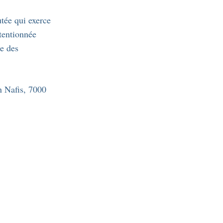
tée qui exerce
ttentionnée
ie des
 Nafis, 7000