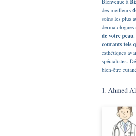
Bi
Bienvenue à
d
des meilleurs
soins les plus a
dermatologues d
de votre peau
.
courants tels q
esthétiques ava
spécialistes. D
bien-être cutan
1. Ahmed A