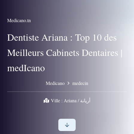
Medicano.tn
Dentiste Ariana : Top 10 des
Meilleurs Cabinets Dentaires |
medIcano
Medicano
medecin
Ville :
Ariana / أريانة