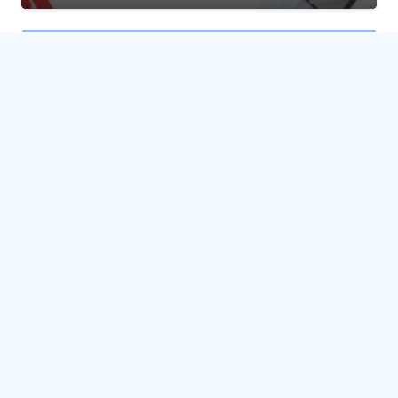
MEDECIN
Opticien à Ariana : Top 10 Boutiques &
Contacts | Medicano