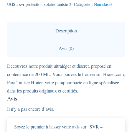
-
UGS :
svr-protection-solaire-tunisie-2
Catégorie :
Non classé
protection
solaire
-
Description
Sun
Secure
Avis (0)
en
spray
Découvrez notre produit ultraléger et discret, proposé en
de
contenance de 200 ML. Vous pouvez le trouver sur Hraier.com,
200
Para Tunisie Hraier, votre parapharmacie en ligne spécialisée
ML
dans les produits originaux et certifiés.
avec
Avis
un
Il n’y a pas encore d’avis.
indice
de
Soyez le premier à laisser votre avis sur “SVR –
protection