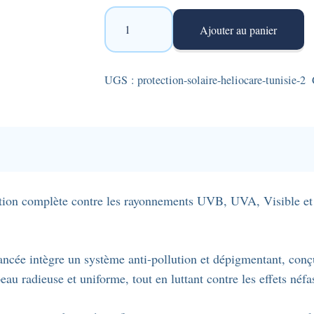
quantité
Ajouter au panier
de
Protection
solaire
UGS :
protection-solaire-heliocare-tunisie-2
anti-
tâches
-
Fluide
Heliocare
360°
tion complète contre les rayonnements UVB, UVA, Visible et I
Pigment
Solution
-
vancée intègre un système anti-pollution et dépigmentant, conç
50ml
eau radieuse et uniforme, tout en luttant contre les effets néf