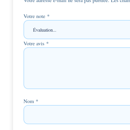
Votre adresse e-mail ne sera pas publiée.
Les cham
Votre note
*
Votre avis
*
Nom
*