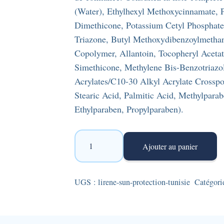
(Water), Ethylhexyl Methoxycinnamate, 
Dimethicone, Potassium Cetyl Phosphate,
Triazone, Butyl Methoxydibenzoylmethan
Copolymer, Allantoin, Tocopheryl Aceta
Simethicone, Methylene Bis-Benzotriazol
Acrylates/C10-30 Alkyl Acrylate Crossp
Stearic Acid, Palmitic Acid, Methylparab
Ethylparaben, Propylparaben).
quantité
Ajouter au panier
de
Lirene
Sun
UGS :
lirene-sun-protection-tunisie
Catégori
Protection
-
Emulsion