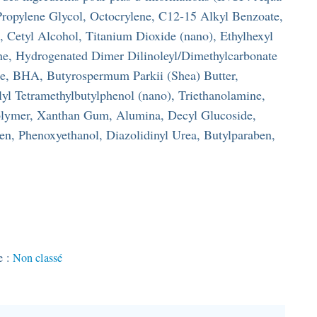
Propylene Glycol, Octocrylene, C12-15 Alkyl Benzoate,
 Cetyl Alcohol, Titanium Dioxide (nano), Ethylhexyl
e, Hydrogenated Dimer Dilinoleyl/Dimethylcarbonate
te, BHA, Butyrospermum Parkii (Shea) Butter,
yl Tetramethylbutylphenol (nano), Triethanolamine,
olymer, Xanthan Gum, Alumina, Decyl Glucoside,
en, Phenoxyethanol, Diazolidinyl Urea, Butylparaben,
e :
Non classé