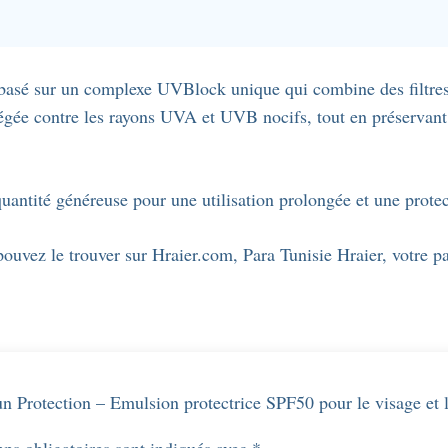
protectrice
SPF50
pour
 basé sur un complexe UVBlock unique qui combine des filtres
le
tégée contre les rayons UVA et UVB nocifs, tout en préservant
visage
et
le
uantité généreuse pour une utilisation prolongée et une prote
corps,
-
 pouvez le trouver sur Hraier.com, Para Tunisie Hraier, votre 
175ml.
Sun Protection – Emulsion protectrice SPF50 pour le visage et