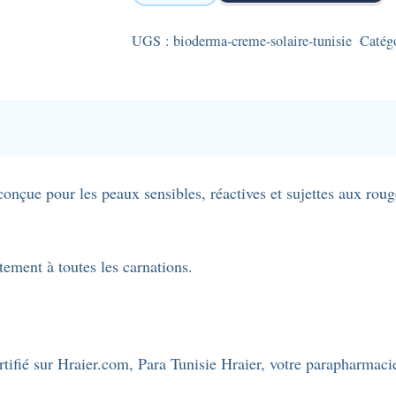
Bioderma-
crème
UGS :
bioderma-creme-solaire-tunisie
Catég
solaire
teintée
-
Photoderm
AR
avec
nçue pour les peaux sensibles, réactives et sujettes aux rouge
SPF50+
en
format
tement à toutes les carnations.
30ml
tifié sur Hraier.com, Para Tunisie Hraier, votre parapharmaci