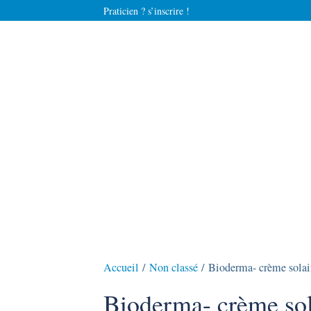
Praticien ? s’inscrire !
Accueil
/
Non classé
/ Bioderma- crème solai
Bioderma- crème sol