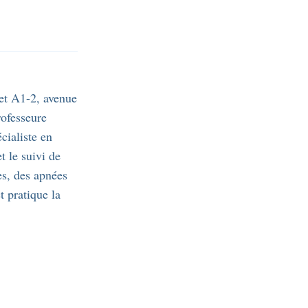
net A1-2, avenue
rofesseure
cialiste en
t le suivi de
es, des apnées
 pratique la