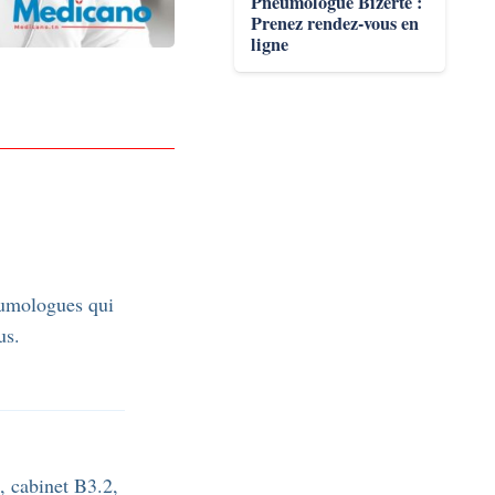
Pneumologue Bizerte :
Prenez rendez-vous en
ligne
eumologues qui
us.
, cabinet B3.2,