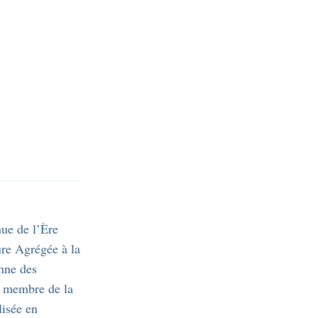
nue de l’Ère
ure Agrégée à la
nne des
, membre de la
lisée en