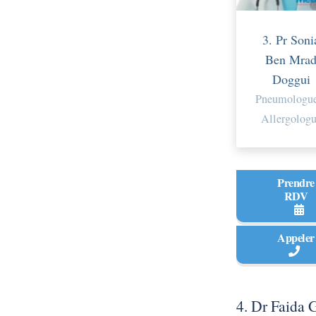
3. Pr Soni
Ben Mra
Doggui
Pneumologue
Allergolog
Prendre
RDV
Appeler
4. Dr Faida 