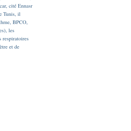
car, cité Ennasr
 Tunis, il
asthme, BPCO,
s), les
 respiratoires
tre et de