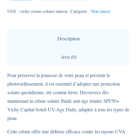
Vichy
Capital
UGS :
vichy-creme-solaire-tunisie
Catégorie :
Non classé
Soleil
UV-
Age
Description
Daily
-
Avis (0)
crème
solaire
Pour préserver la jeunesse de votre peau et prévenir le
teintée
photoviellissement, il est essentiel d’adopter une protection
anti-
solaire quotidienne, été comme hiver. Découvrez dès
photovieillissement
maintenant la crème solaire fluide anti-âge teintée SPF50+
SPF50+
Vichy Capital Soleil UV-Age Daily, adaptée à tous les types de
-
peau.
Format
40ml.
Cette crème offre une défense efficace contre les rayons UVA