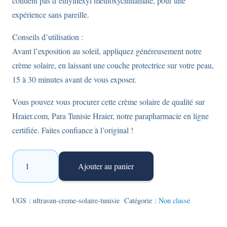
contient pas d’ethylhexyl methoxycinnamate, pour une
expérience sans pareille.
Conseils d’utilisation :
Avant l’exposition au soleil, appliquez généreusement notre
crème solaire, en laissant une couche protectrice sur votre peau,
15 à 30 minutes avant de vous exposer.
Vous pouvez vous procurer cette crème solaire de qualité sur
Hraier.com, Para Tunisie Hraier, notre parapharmacie en ligne
certifiée. Faites confiance à l’original !
quantité
Ajouter au panier
de
Ultrasun
Crème
UGS :
ultrasun-creme-solaire-tunisie
Catégorie :
Non classé
solaire
Extreme