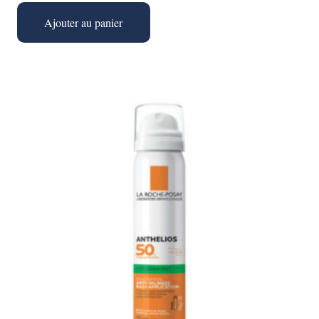
prix
prix
initial
actuel
Ajouter au panier
était :
est :
د.ت 15,000.
د.ت 17,000.