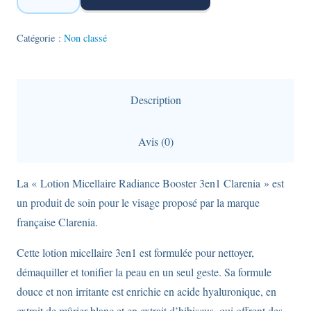
Lotion
micellaire
Catégorie :
Non classé
radiance
booster
3en1
Description
-
Clarenia
Avis (0)
-
500ml
La « Lotion Micellaire Radiance Booster 3en1 Clarenia » est
un produit de soin pour le visage proposé par la marque
française Clarenia.
Cette lotion micellaire 3en1 est formulée pour nettoyer,
démaquiller et tonifier la peau en un seul geste. Sa formule
douce et non irritante est enrichie en acide hyaluronique, en
extrait de mûrier blanc et en extrait d’hibiscus, qui offrent des