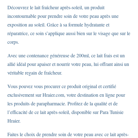
Secure
Découvrez le lait fraîcheur après-soleil, un produit
adaptée
incontournable pour prendre soin de votre peau après une
aux
exposition au soleil. Grâce à sa formule hydratante et
peaux
réparatrice, ce soin s’applique aussi bien sur le visage que sur le
sèches
corps.
à
très
Avec une contenance généreuse de 200ml, ce lait frais est un
sèches
allié idéal pour apaiser et nourrir votre peau, lui offrant ainsi un
en
véritable regain de fraîcheur.
format
Vous pouvez vous procurer ce produit original et certifié
50ml.
exclusivement sur Hraier.com, votre destination en ligne pour
les produits de parapharmacie. Profitez de la qualité et de
l’efficacité de ce lait après-soleil, disponible sur Para Tunisie
Hraier.
Faites le choix de prendre soin de votre peau avec ce lait après-