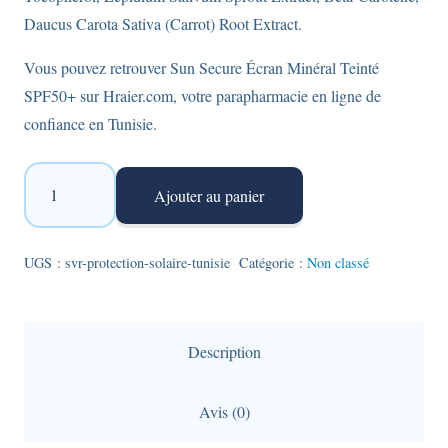
Daucus Carota Sativa (Carrot) Root Extract.
Vous pouvez retrouver Sun Secure Écran Minéral Teinté
SPF50+ sur Hraier.com, votre parapharmacie en ligne de
confiance en Tunisie.
quantité
Ajouter au panier
de
SVR
-
UGS :
svr-protection-solaire-tunisie
Catégorie :
Non classé
protection
solaire
minérale
Description
teintée
SPF50+
Avis (0)
Sun