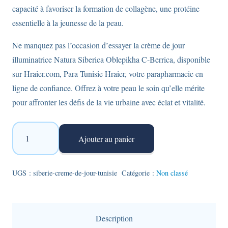
capacité à favoriser la formation de collagène, une protéine
essentielle à la jeunesse de la peau.
Ne manquez pas l’occasion d’essayer la crème de jour
illuminatrice Natura Siberica Oblepikha C-Berrica, disponible
sur Hraier.com, Para Tunisie Hraier, votre parapharmacie en
ligne de confiance. Offrez à votre peau le soin qu’elle mérite
pour affronter les défis de la vie urbaine avec éclat et vitalité.
quantité
Ajouter au panier
de
Sibérie
-
UGS :
siberie-creme-de-jour-tunisie
Catégorie :
Non classé
crème
de
jour
Description
éclaircissante