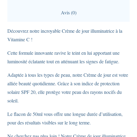
de
Avis (0)
50ml
à
Découvrez notre incroyable Crème de jour illuminatrice à la
base
Vitamine C !
d'Oblepikha
-
Cette formule innovante ravive le teint en lui apportant une
Natira
luminosité éclatante tout en atténuant les signes de fatigue.
Siberica
Adaptée à tous les types de peau, notre Crème de jour est votre
avec
alliée beauté quotidienne. Grâce à son indice de protection
protection
solaire SPF 20, elle protège votre peau des rayons nocifs du
solaire
soleil.
SPF20.
Le flacon de 50ml vous offre une longue durée d’utilisation,
pour des résultats visibles sur le long terme.
Ne cherchez pas plus loin ! Notre Crème de jour illuminatrice