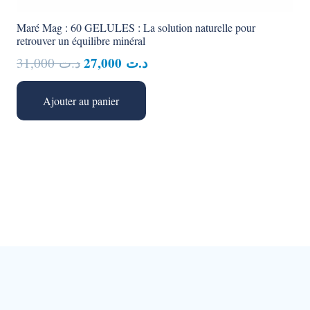
Maré Mag : 60 GELULES : La solution naturelle pour
retrouver un équilibre minéral
Le
Le
27,000
د.ت
31,000
د.ت
prix
prix
initial
actuel
Ajouter au panier
était :
est :
د.ت 27,000.
د.ت 31,000.