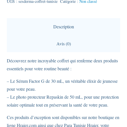
Coffret
UGS :
sesderma-coffret-tunisie
Catégorie :
Non classé
-
Découvrez
le
Description
Sérum
Factor
Avis (0)
G
et
Découvrez notre incroyable coffret qui renferme deux produits
Repaskin
essentiels pour votre routine beauté :
– Le Sérum Factor G de 30 mL, un véritable élixir de jeunesse
pour votre peau.
– Le photo protecteur Repaskin de 50 mL, pour une protection
solaire optimale tout en préservant la santé de votre peau.
Ces produits d’exception sont disponibles sur notre boutique en
ligne Hraier.com ainsi que chez Para Tunisie Hraier, votre