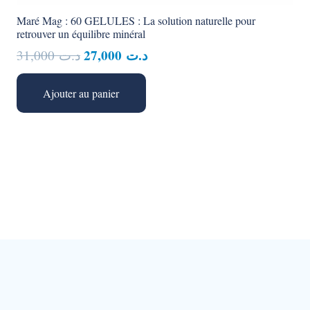
Maré Mag : 60 GELULES : La solution naturelle pour
retrouver un équilibre minéral
Le
Le
27,000
د.ت
31,000
د.ت
prix
prix
initial
actuel
Ajouter au panier
était :
est :
د.ت 27,000.
د.ت 31,000.