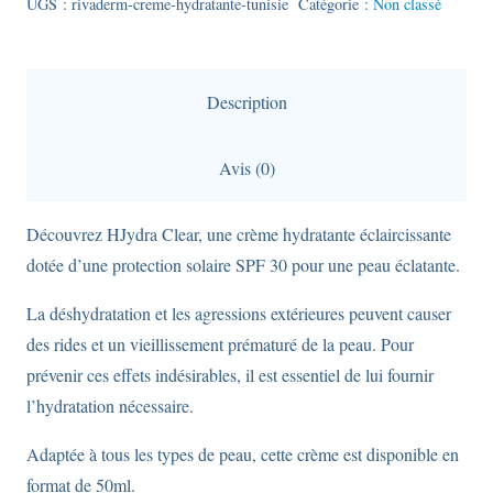
UGS :
rivaderm-creme-hydratante-tunisie
Catégorie :
Non classé
Clear
:
Crème
Description
éclaircissante
hydratante
Avis (0)
SPF30
-
Découvrez HJydra Clear, une crème hydratante éclaircissante
50ml
dotée d’une protection solaire SPF 30 pour une peau éclatante.
La déshydratation et les agressions extérieures peuvent causer
des rides et un vieillissement prématuré de la peau. Pour
prévenir ces effets indésirables, il est essentiel de lui fournir
l’hydratation nécessaire.
Adaptée à tous les types de peau, cette crème est disponible en
format de 50ml.