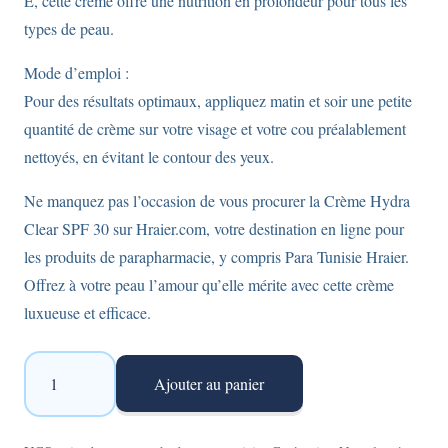
E, cette crème offre une nutrition en profondeur pour tous les
types de peau.
Mode d’emploi :
Pour des résultats optimaux, appliquez matin et soir une petite
quantité de crème sur votre visage et votre cou préalablement
nettoyés, en évitant le contour des yeux.
Ne manquez pas l’occasion de vous procurer la Crème Hydra
Clear SPF 30 sur Hraier.com, votre destination en ligne pour
les produits de parapharmacie, y compris Para Tunisie Hraier.
Offrez à votre peau l’amour qu’elle mérite avec cette crème
luxueuse et efficace.
quantité
Ajouter au panier
de
Rivaderm
Hydra