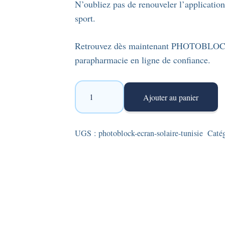
N’oubliez pas de renouveler l’application
sport.
Retrouvez dès maintenant PHOTOBLOCK®
parapharmacie en ligne de confiance.
quantité
Ajouter au panier
de
Photoblock
Derma
UGS :
photoblock-ecran-solaire-tunisie
Caté
-
Gel
écran
solaire
SPF50+
de