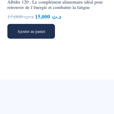
Albifer 120 : Le complément alimentaire idéal pour
retrouver de l’énergie et combattre la fatigue
Le
Le
15,000
د.ت
17,000
د.ت
prix
prix
initial
actuel
Ajouter au panier
était :
est :
د.ت 15,000.
د.ت 17,000.