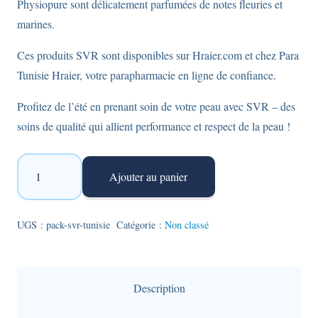
Physiopure sont délicatement parfumées de notes fleuries et
marines.
Ces produits SVR sont disponibles sur Hraier.com et chez Para
Tunisie Hraier, votre parapharmacie en ligne de confiance.
Profitez de l’été en prenant soin de votre peau avec SVR – des
soins de qualité qui allient performance et respect de la peau !
quantité
Ajouter au panier
de
Pack
SVR
UGS :
pack-svr-tunisie
Catégorie :
Non classé
Sun
Secure
:
Description
Fluide