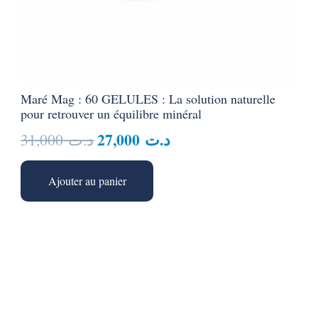
Maré Mag : 60 GELULES : La solution naturelle
pour retrouver un équilibre minéral
Le
Le
27,000
د.ت
31,000
د.ت
prix
prix
initial
actuel
Ajouter au panier
était :
est :
د.ت 27,000.
د.ت 31,000.