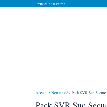
Praticien ? s’inscrire !
Accueil
/
Non classé
/ Pack SVR Sun Secure e
Pack SVR Sun Secur