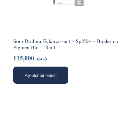
Soin Du Jour Éclaircissant – Spf50+ – Bioderma
PigmentBio – 50ml
115,000
د.ت
Ajouter au panier