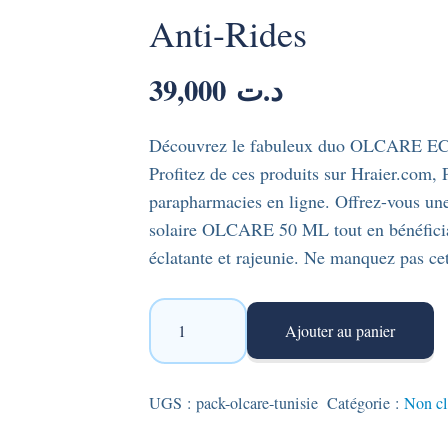
Anti-Rides
39,000
د.ت
Découvrez le fabuleux duo OLCARE 
Profitez de ces produits sur Hraier.com, 
parapharmacies en ligne. Offrez-vous une 
solaire OLCARE 50 ML tout en bénéfician
éclatante et rajeunie. Ne manquez pas ce
quantité
Ajouter au panier
de
Pack
OLCARE
UGS :
pack-olcare-tunisie
Catégorie :
Non cl
: