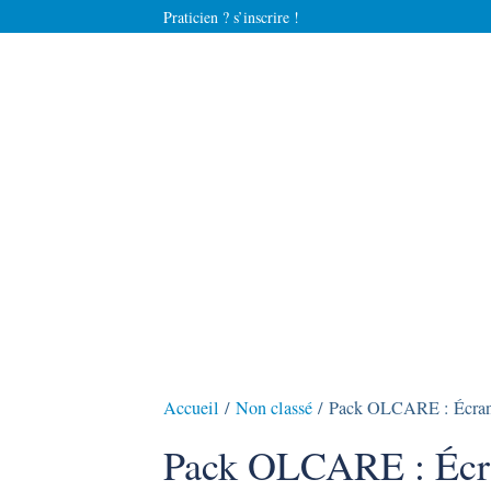
Praticien ? s’inscrire !
Accueil
/
Non classé
/ Pack OLCARE : Écran 
Pack OLCARE : Écra