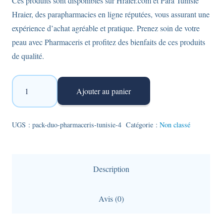
Ces produits sont disponibles sur Hraier.com et Para Tunisie
Hraier, des parapharmacies en ligne réputées, vous assurant une
expérience d’achat agréable et pratique. Prenez soin de votre
peau avec Pharmaceris et profitez des bienfaits de ces produits
de qualité.
quantité
Ajouter au panier
de
Pack
duo
UGS :
pack-duo-pharmaceris-tunisie-4
Catégorie :
Non classé
Pharmaceris
:
Mousse
Description
nettoyante
Puri
Avis (0)
sensilium
+