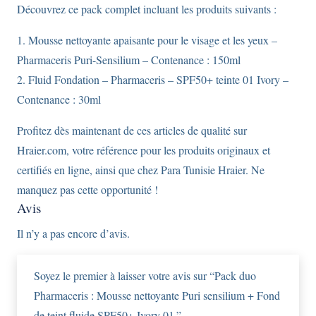
Découvrez ce pack complet incluant les produits suivants :
Fond
de
1. Mousse nettoyante apaisante pour le visage et les yeux –
teint
Pharmaceris Puri-Sensilium – Contenance : 150ml
fluide
2. Fluid Fondation – Pharmaceris – SPF50+ teinte 01 Ivory –
SPF50+
Contenance : 30ml
Ivory
Profitez dès maintenant de ces articles de qualité sur
01.
Hraier.com, votre référence pour les produits originaux et
certifiés en ligne, ainsi que chez Para Tunisie Hraier. Ne
manquez pas cette opportunité !
Avis
Il n’y a pas encore d’avis.
Soyez le premier à laisser votre avis sur “Pack duo
Pharmaceris : Mousse nettoyante Puri sensilium + Fond
de teint fluide SPF50+ Ivory 01.”