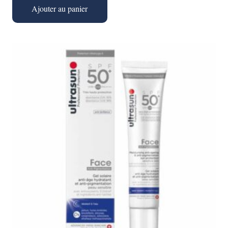
initial
actuel
Ajouter au panier
était :
est :
د.ت 15,000.
د.ت 17,000.