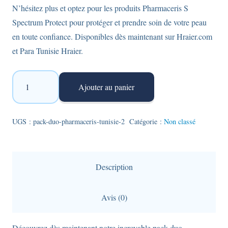
N’hésitez plus et optez pour les produits Pharmaceris S
Spectrum Protect pour protéger et prendre soin de votre peau
en toute confiance. Disponibles dès maintenant sur Hraier.com
et Para Tunisie Hraier.
quantité
Ajouter au panier
de
Pack
Duo
UGS :
pack-duo-pharmaceris-tunisie-2
Catégorie :
Non classé
Pharmaceris
:
Mousse
Description
Nettoyante
Puri
Avis (0)
Sensilium
et
Découvrez dès maintenant notre incroyable pack duo