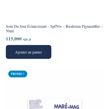
Soin Du Jour Éclaircissant – Spf50+ – Bioderma PigmentBio –
50ml
115,000
د.ت
Ajouter au panier
PROMO !