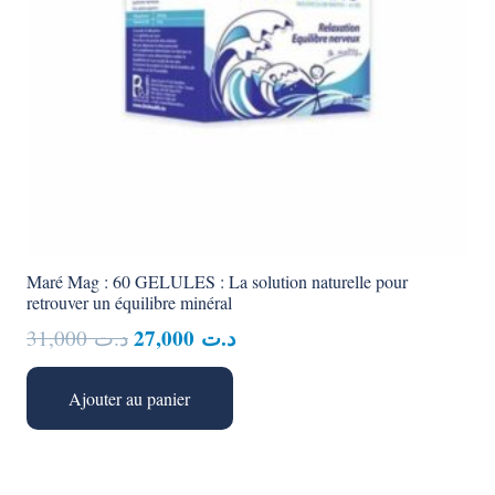
Maré Mag : 60 GELULES : La solution naturelle pour
retrouver un équilibre minéral
Le
Le
27,000
د.ت
31,000
د.ت
prix
prix
initial
actuel
Ajouter au panier
était :
est :
د.ت 27,000.
د.ت 31,000.