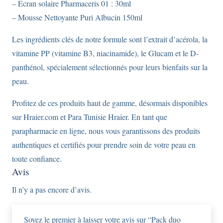
Nettoyante
– Ecran solaire Pharmaceris 01 : 30ml
Puri
– Mousse Nettoyante Puri Albucin 150ml
Albucin
Les ingrédients clés de notre formule sont l’extrait d’acérola, la
de
vitamine PP (vitamine B3, niacinamide), le Glucam et le D-
150
panthénol, spécialement sélectionnés pour leurs bienfaits sur la
ML.
peau.
Profitez de ces produits haut de gamme, désormais disponibles
sur Hraier.com et Para Tunisie Hraier. En tant que
parapharmacie en ligne, nous vous garantissons des produits
authentiques et certifiés pour prendre soin de votre peau en
toute confiance.
Avis
Il n’y a pas encore d’avis.
Soyez le premier à laisser votre avis sur “Pack duo