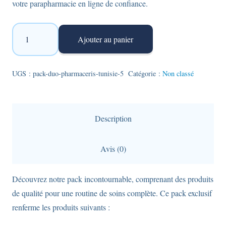
votre parapharmacie en ligne de confiance.
quantité
Ajouter au panier
de
Pack
duo
UGS :
pack-duo-pharmaceris-tunisie-5
Catégorie :
Non classé
Pharmaceris
:
Fluid
Description
Foundation
SPF50+
Avis (0)
teinte
01
Découvrez notre pack incontournable, comprenant des produits
Ivory
de qualité pour une routine de soins complète. Ce pack exclusif
et
renferme les produits suivants :
Mousse