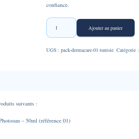
confiance.
quantité
Ajouter au panier
de
Pack
Dermacare
UGS :
pack-dermacare-01-tunisie
Catégorie 
01
-
Fluide
matifiant
SPF50+
pour
oduits suivants :
écran
solaire
 Photosun – 50ml (référence 01)
+
Baume