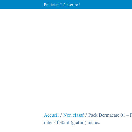
Praticien ? s’inscrire !
Accueil
/
Non classé
/ Pack Dermacare 01 – F
intensif 30ml (gratuit) inclus.