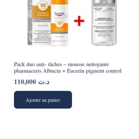
Pack duo anti- tâches – mousse nettoyante
pharmaceris Albucin + Eucerin pigment control
110,000
د.ت
Ajouter au panier