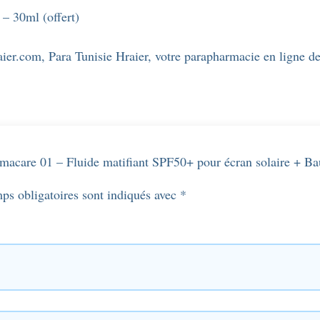
hydratant
– 30ml (offert)
intensif
30ml
ier.com, Para Tunisie Hraier, votre parapharmacie en ligne de 
(gratuit)
inclus.
ermacare 01 – Fluide matifiant SPF50+ pour écran solaire + Ba
ps obligatoires sont indiqués avec
*