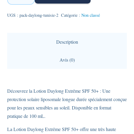
Pack
Daylong
UGS :
pack-daylong-tunisie-2
Catégorie :
Non classé
Extrême
Lotion
SPF
Description
50+
:
Avis (0)
100ml
+
50ml
Découvrez la Lotion Daylong Extrême SPF 50+ : Une
protection solaire liposomale longue durée spécialement conçue
pour les peaux sensibles au soleil. Disponible en format
pratique de 100 mL.
La Lotion Daylong Extrême SPF 50+ offre une très haute