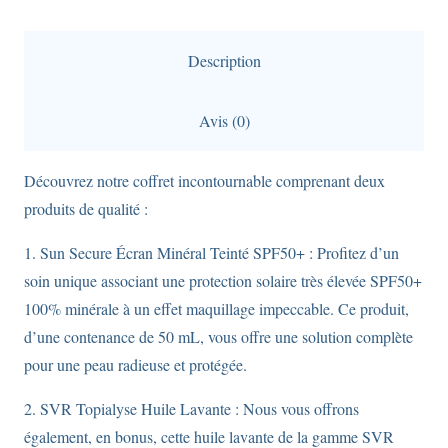
Sun
Secure
Description
Ecran
Minéral
Avis (0)
pour
peaux
Découvrez notre coffret incontournable comprenant deux
Sèches
produits de qualité :
à
Très
1. Sun Secure Écran Minéral Teinté SPF50+ : Profitez d’un
Sèches
soin unique associant une protection solaire très élevée SPF50+
avec
100% minérale à un effet maquillage impeccable. Ce produit,
SVR
d’une contenance de 50 mL, vous offre une solution complète
Topialyse
pour une peau radieuse et protégée.
huile
2. SVR Topialyse Huile Lavante : Nous vous offrons
lavante
également, en bonus, cette huile lavante de la gamme SVR