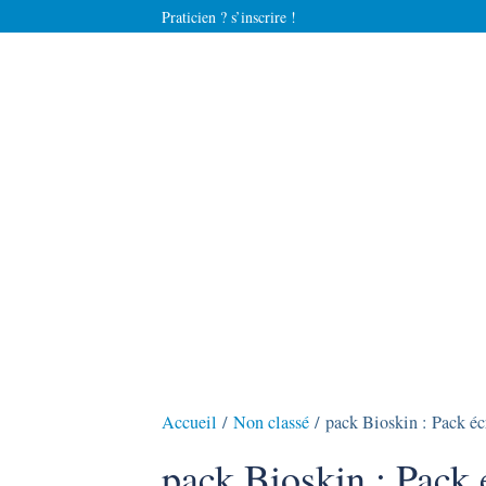
Praticien ? s’inscrire !
Accueil
/
Non classé
/ pack Bioskin : Pack écr
pack Bioskin : Pack é