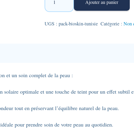
Ajouter au panier
de
pack
Bioskin
UGS :
pack-bioskin-tunisie
Catégorie :
Non 
:
Pack
écran
solaire
teinté
+
n et un soin complet de la peau :
Gel
nettoyant
n solaire optimale et une touche de teint pour un effet subtil e
Lirene.
ondeur tout en préservant l’équilibre naturel de la peau.
 idéale pour prendre soin de votre peau au quotidien.