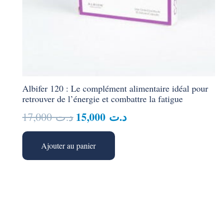
Albifer 120 : Le complément alimentaire idéal pour
retrouver de l’énergie et combattre la fatigue
Le
Le
15,000
د.ت
17,000
د.ت
prix
prix
initial
actuel
Ajouter au panier
était :
est :
د.ت 15,000.
د.ت 17,000.