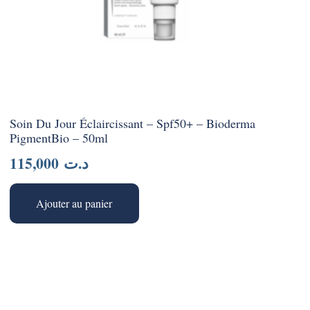
Soin Du Jour Éclaircissant – Spf50+ – Bioderma
PigmentBio – 50ml
115,000
د.ت
Ajouter au panier