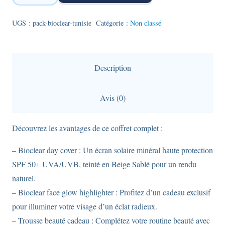
Pack
Bioclear
UGS :
pack-bioclear-tunisie
Catégorie :
Non classé
-
Couverture
teintée
Description
pour
le
Avis (0)
jour
-
Découvrez les avantages de ce coffret complet :
Teinte
Beige
– Bioclear day cover : Un écran solaire minéral haute protection
sablé
SPF 50+ UVA/UVB, teinté en Beige Sablé pour un rendu
naturel.
– Bioclear face glow highlighter : Profitez d’un cadeau exclusif
pour illuminer votre visage d’un éclat radieux.
– Trousse beauté cadeau : Complétez votre routine beauté avec