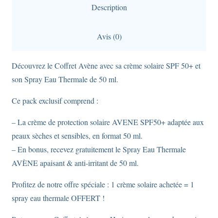
Solaire
Description
SPF
50
Avis (0)
+
Spray
Découvrez le Coffret Avène avec sa crème solaire SPF 50+ et
Eau
son Spray Eau Thermale de 50 ml.
Thermale
50
Ce pack exclusif comprend :
ml
– La crème de protection solaire AVENE SPF50+ adaptée aux
peaux sèches et sensibles, en format 50 ml.
– En bonus, recevez gratuitement le Spray Eau Thermale
AVÈNE apaisant & anti-irritant de 50 ml.
Profitez de notre offre spéciale : 1 crème solaire achetée = 1
spray eau thermale OFFERT !