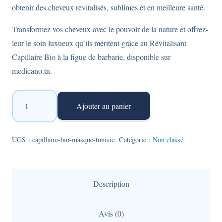
obtenir des cheveux revitalisés, sublimes et en meilleure santé.
Transformez vos cheveux avec le pouvoir de la nature et offrez-
leur le soin luxueux qu’ils méritent grâce au Révitalisant
Capillaire Bio à la figue de barbarie, disponible sur
medicano.tn.
quantité
Ajouter au panier
de
Masque
Capillaire
UGS :
capillaire-bio-masque-tunisie
Catégorie :
Non classé
Bio
figue
de
Description
barbarie
Avis (0)