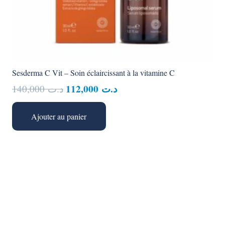
Sesderma C Vit – Soin éclaircissant à la vitamine C
Le
Le
112,000
د.ت
140,000
د.ت
prix
prix
initial
actuel
Ajouter au panier
était :
est :
د.ت 112,000.
د.ت 140,000.