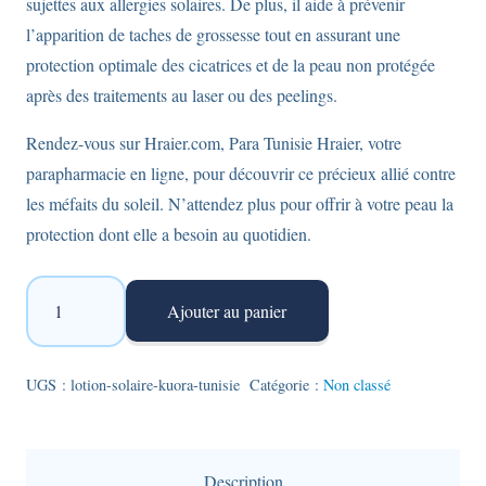
sujettes aux allergies solaires. De plus, il aide à prévenir
l’apparition de taches de grossesse tout en assurant une
protection optimale des cicatrices et de la peau non protégée
après des traitements au laser ou des peelings.
Rendez-vous sur Hraier.com, Para Tunisie Hraier, votre
parapharmacie en ligne, pour découvrir ce précieux allié contre
les méfaits du soleil. N’attendez plus pour offrir à votre peau la
protection dont elle a besoin au quotidien.
quantité
Ajouter au panier
de
Lotion
solaire
UGS :
lotion-solaire-kuora-tunisie
Catégorie :
Non classé
Kuora
pour
le
Description