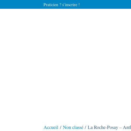
Praticien ? s’inscrire !
Accueil
/
Non classé
/ La Roche-Posay – Anth