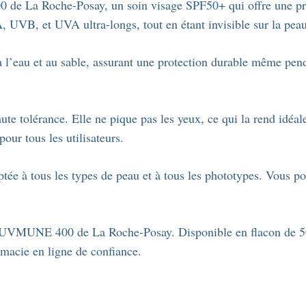
de La Roche-Posay, un soin visage SPF50+ qui offre une prot
Crème
A, UVB, et UVA ultra-longs, tout en étant invisible sur la peau
solaire
fluide
eau et au sable, assurant une protection durable même pendant 
teintée
ultra-
longue
ute tolérance. Elle ne pique pas les yeux, ce qui la rend idéale
protection
our tous les utilisateurs.
SPF50+
en
tée à tous les types de peau et à tous les phototypes. Vous pou
format
50ml.
ire UVMUNE 400 de La Roche-Posay. Disponible en flacon de 50
rmacie en ligne de confiance.