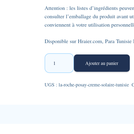
Attention : les listes d’ingrédients peu
consulter l’emballage du produit avant ut
conviennent à votre utilisation personnell
Disponible sur Hraier.com, Para Tunisie 
quantité
Ajouter au panier
de
La
Roche-
UGS :
la-roche-posay-creme-solaire-tunisie
C
Posay
-
Anthelios
UVmune
400
: