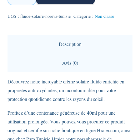
Fluide
solaire
UGS :
fluide-solaire-noreva-tunisie
Catégorie :
Non classé
Noreva
Bergasol
en
Description
format
de
Avis (0)
40ml.
Découvrez notre incroyable crème solaire fluide enrichie en
propriétés anti-oxydantes, un incontournable pour votre
protection quotidienne contre les rayons du soleil.
Profitez d’une contenance généreuse de 40ml pour une
utilisation prolongée. Vous pouvez vous procurer ce produit
original et certifié sur notre boutique en ligne Hraier.com, ainsi
que chez Para Tunisie Hraier, votre parapharmacie de