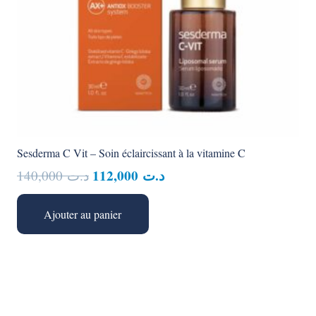
Sesderma C Vit – Soin éclaircissant à la vitamine C
Le
Le
112,000
د.ت
140,000
د.ت
prix
prix
initial
actuel
Ajouter au panier
était :
est :
د.ت 112,000.
د.ت 140,000.