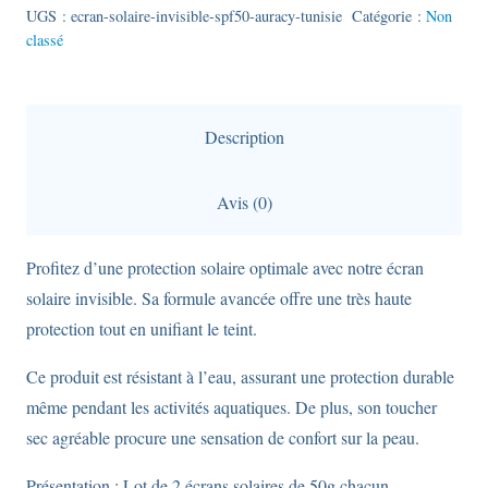
solaire
UGS :
ecran-solaire-invisible-spf50-auracy-tunisie
Catégorie :
Non
classé
invisible-
spf50-
-
Auracy-
Description
Hydratation
et
Avis (0)
Protection
Solaire
Profitez d’une protection solaire optimale avec notre écran
solaire invisible. Sa formule avancée offre une très haute
protection tout en unifiant le teint.
Ce produit est résistant à l’eau, assurant une protection durable
même pendant les activités aquatiques. De plus, son toucher
sec agréable procure une sensation de confort sur la peau.
Présentation : Lot de 2 écrans solaires de 50g chacun.