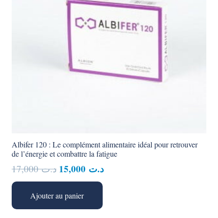
Albifer 120 : Le complément alimentaire idéal pour retrouver
de l’énergie et combattre la fatigue
Le
Le
15,000
د.ت
17,000
د.ت
prix
prix
initial
actuel
Ajouter au panier
était :
est :