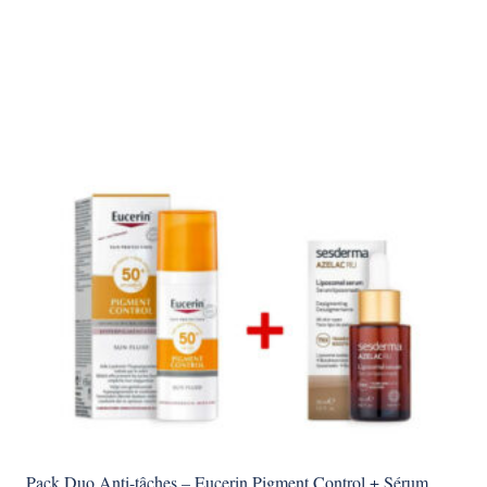
د.ت 15,000.
د.ت 17,000.
Pack Duo Anti-tâches – Eucerin Pigment Control + Sérum