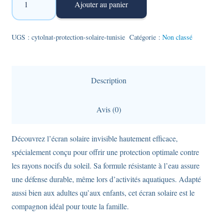
Ajouter au panier
de
Cytolnat
Cytol
UGS :
cytolnat-protection-solaire-tunisie
Catégorie :
Non classé
Sun
Max
SPF50+
Description
protection
solaire
Avis (0)
invisible
-
Découvrez l’écran solaire invisible hautement efficace,
50ml
spécialement conçu pour offrir une protection optimale contre
les rayons nocifs du soleil. Sa formule résistante à l’eau assure
une défense durable, même lors d’activités aquatiques. Adapté
aussi bien aux adultes qu’aux enfants, cet écran solaire est le
compagnon idéal pour toute la famille.