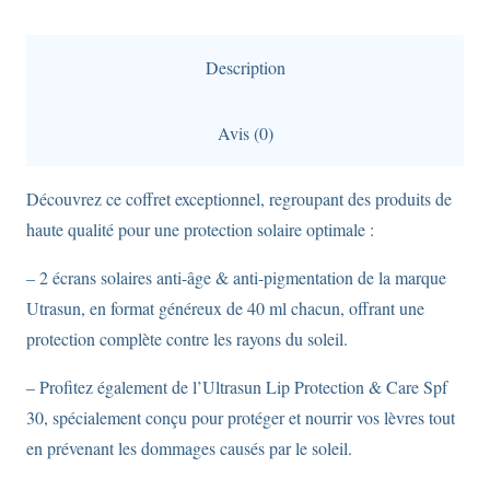
2
crèmes
Description
SPF50+
anti-
Avis (0)
âge
et
Découvrez ce coffret exceptionnel, regroupant des produits de
anti-
haute qualité pour une protection solaire optimale :
pigmentation
pour
– 2 écrans solaires anti-âge & anti-pigmentation de la marque
le
Utrasun, en format généreux de 40 ml chacun, offrant une
visage,
protection complète contre les rayons du soleil.
ainsi
– Profitez également de l’Ultrasun Lip Protection & Care Spf
qu'une
30, spécialement conçu pour protéger et nourrir vos lèvres tout
protection
en prévenant les dommages causés par le soleil.
labiale
SPF30.