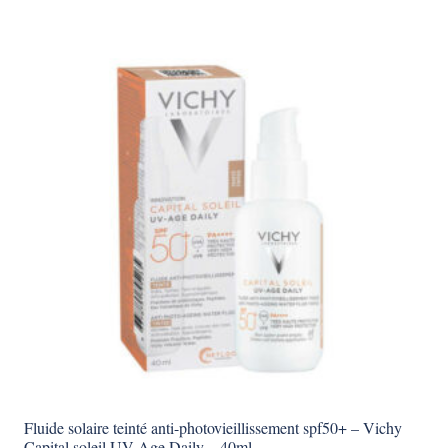
Fluide solaire teinté anti-photovieillissement spf50+ – Vichy
Capital soleil UV-Age Daily – 40ml