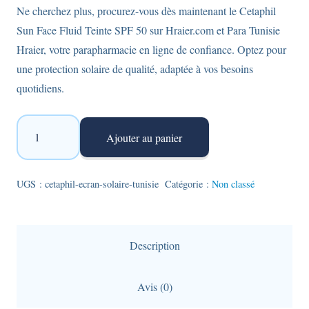
Ne cherchez plus, procurez-vous dès maintenant le Cetaphil
Sun Face Fluid Teinte SPF 50 sur Hraier.com et Para Tunisie
Hraier, votre parapharmacie en ligne de confiance. Optez pour
une protection solaire de qualité, adaptée à vos besoins
quotidiens.
quantité
Ajouter au panier
de
Cetaphil
Sun
UGS :
cetaphil-ecran-solaire-tunisie
Catégorie :
Non classé
-
Écran
solaire
Description
fluide
teinté
Avis (0)
SPF50+