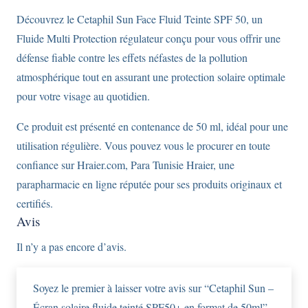
en
Découvrez le Cetaphil Sun Face Fluid Teinte SPF 50, un
format
Fluide Multi Protection régulateur conçu pour vous offrir une
de
défense fiable contre les effets néfastes de la pollution
50ml
atmosphérique tout en assurant une protection solaire optimale
pour votre visage au quotidien.
Ce produit est présenté en contenance de 50 ml, idéal pour une
utilisation régulière. Vous pouvez vous le procurer en toute
confiance sur Hraier.com, Para Tunisie Hraier, une
parapharmacie en ligne réputée pour ses produits originaux et
certifiés.
Avis
Il n’y a pas encore d’avis.
Soyez le premier à laisser votre avis sur “Cetaphil Sun –
Écran solaire fluide teinté SPF50+ en format de 50ml”