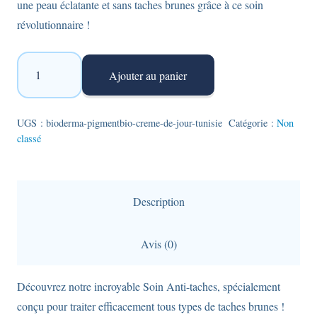
une peau éclatante et sans taches brunes grâce à ce soin
révolutionnaire !
quantité
Ajouter au panier
de
Bioderma
PigmentBio
UGS :
bioderma-pigmentbio-creme-de-jour-tunisie
Catégorie :
Non
classé
-
crème
de
jour
Description
éclaircissante
SPF50+
Avis (0)
-
50ml
Découvrez notre incroyable Soin Anti-taches, spécialement
conçu pour traiter efficacement tous types de taches brunes !